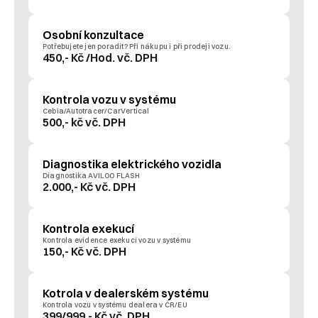
Osobní konzultace
Potřebujete jen poradit? Při nákupu i při prodeji vozu.
450,- Kč /Hod. vč. DPH
Kontrola vozu v systému
Cebia/Autotracer/CarVertical
500,- kč vč. DPH
Diagnostika elektrického vozidla
Diagnostika AVILOO FLASH 
2.000,- Kč vč. DPH
Kontrola exekucí
Kontrola evidence exekucí vozu v systému
150,- Kč vč. DPH
Kotrola v dealerském systému
Kontrola vozu v systému dealera v ČR/EU
399/999,- Kč vč. DPH