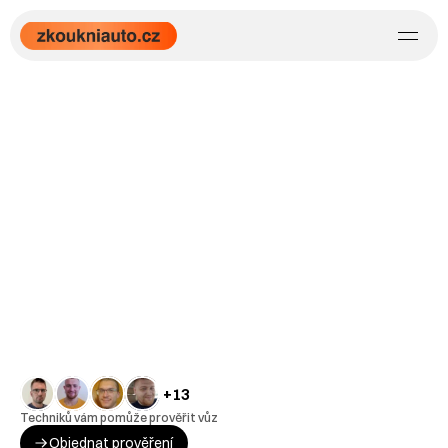
+13
Techniků vám pomůže prověřit vůz
Objednat prověření