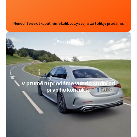
Nenechte se oškubat, víme kolik vozy stojí a za tolik je prodáme.
Plusy prodeje
V průměru prodáme vůz do 30 dní od 
prvního kontaktu