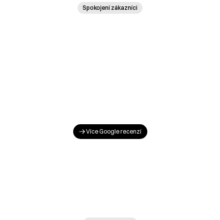
Spokojení zákazníci
Aleš Puchala
p. Mičala
Google recenze
"Dobrý den, při hledání našeho nového ojetého 
"Pán Grym mal korektný a profesio
vozu, jsem narazil na vaše stránky a rozhodnuli 
Skontroloval diagnostiku, karosér
jsme se využít tuto službu. "
a servisnú históriu."
Více Google recenzí