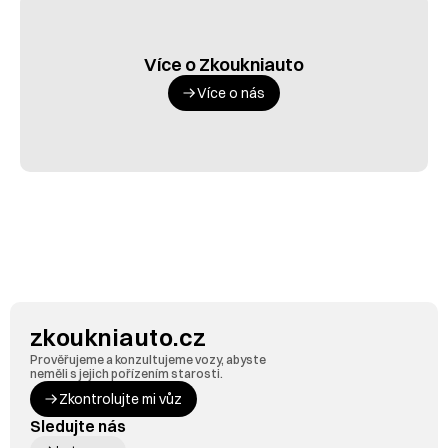
Více o Zkoukniauto
Více o nás
zkoukniauto.cz
Prověřujeme a konzultujeme vozy, abyste 
neměli s jejich pořízením starosti.
Zkontrolujte mi vůz
Sledujte nás