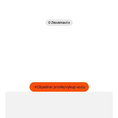
O Zkoukniauto
Objednat prodej/výkup vozu