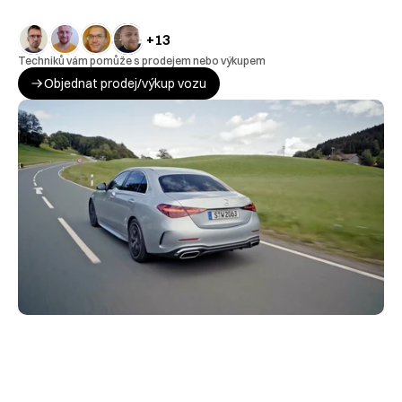
+13
Techniků vám pomůže s prodejem nebo výkupem
Objednat prodej/výkup vozu