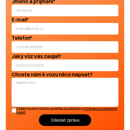
Jméno a příjmení*
E-mail*
Telefon*
Jaký vůz vás zaujal? 
Chcete nám k vozu něco napsat?
Zaškrtnutím tohoto políčka souhlasím s 
Ochranou osobních 
údajů
.
Odeslat zprávu