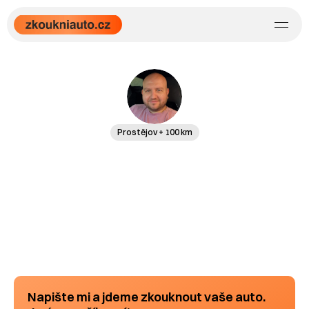
Prostějov + 100 km
Napište mi a jdeme zkouknout vaše auto.