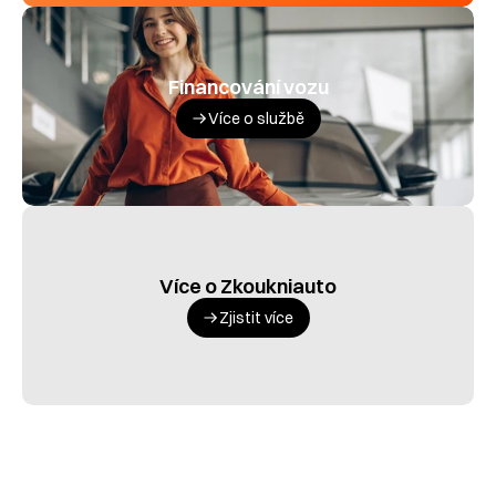
Financování vozu
Více o službě
Více o Zkoukniauto
Zjistit více